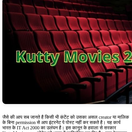
जैसे की आप सब जानते है किसी भी कंटेंट को उसका असल creator या मालिक
के बिना permission से आप इंटरनेट पे पोस्ट नहीं कर सकते है। यह कार्य
भारत के IT Act 2000 का उलंघन है। इस कानून के हवाला से सरकार