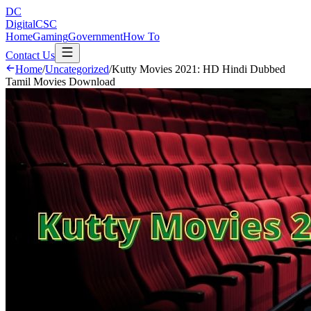
DC
DigitalCSC
Home
Gaming
Government
How To
Contact Us
Home
/
Uncategorized
/
Kutty Movies 2021: HD Hindi Dubbed
Tamil Movies Download